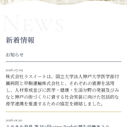
お問い合わせ
Recruit Official
ラスイート公式
採用WEBサイト
Web Site
by PR TIMES
プレスリリース
新着情報
お知らせ
2026.07.09
株式会社ラスイートは、国立大学法人神戸大学医学部付
属病院と早駒運輸株式会社と、それぞれの資源を活用
し、人材育成並びに医学・健康・生活分野の発展及びみ
なと神戸の街づくりに資する社会実装に向けた包括的な
産学連携を推進するための協定を締結しました。
2026.01.20
うめきた温泉 蓮 Wellbeing Parkが厚生労働省より