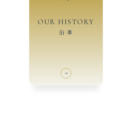
OUR HISTORY
沿 革