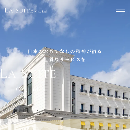
ホーム
日本のおもてなしの精神が宿る
ラスイートについて
事業について
上質なサービスを
企業理念
受賞歴について
会社概要
広報資料のご提供
ご挨拶
沿革
メディア掲載
プライバシーポリシー