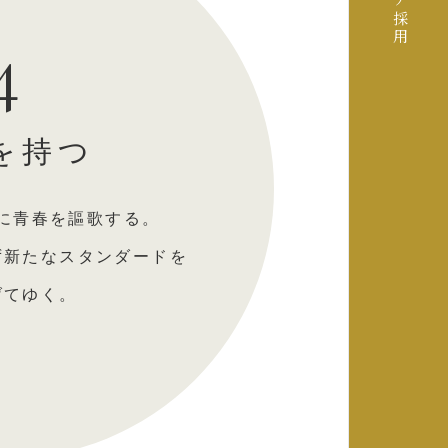
採用
4
を持つ
に青春を謳歌する。
ず新たなスタンダードを
げてゆく。